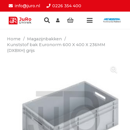
info@juro.nl
0226 354 400
Home
/
Magazijnbakken
/
Kunststof bak Euronorm 600 X 400 X 236MM
(DXBXH) grijs