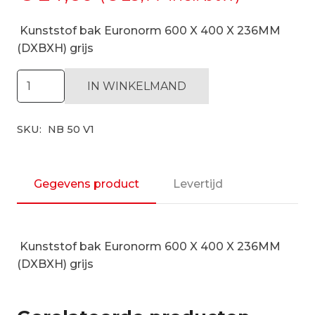
Kunststof bak Euronorm 600 X 400 X 236MM
(DXBXH) grijs
Kunststof
IN WINKELMAND
bak
Euronorm
SKU:
NB 50 V1
600
X
400
X
Gegevens product
Levertijd
236MM
(DXBXH)
grijs
Kunststof bak Euronorm 600 X 400 X 236MM
aantal
(DXBXH) grijs