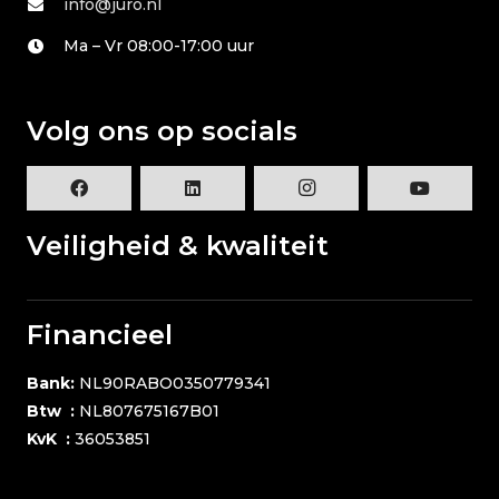
info@juro.nl
Ma – Vr 08:00-17:00 uur
Volg ons op socials
Veiligheid & kwaliteit
Financieel
Bank:
NL90RABO0350779341
Btw :
NL807675167B01
KvK :
36053851