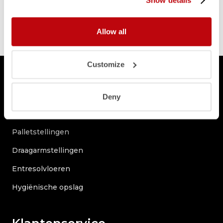
Deksel Euronorm 600 x 400 t.b.v. kunststof
bakken grijs
Allow all
Customize
Producten
Legbordstellingen
Deny
Grootvakstellingen
Palletstellingen
Draagarmstellingen
Entresolvloeren
Hygiënische opslag