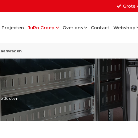
Grote 
Projecten
JuRo Groep
Over ons
Contact
Webshop
Geen producten in d
e aanvragen
roducten