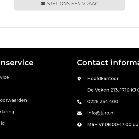
STEL ONS EEN VRAAG
enservice
Contact inform
vice
Hoofdkantoor:
De Veken 213, 1716 KJ
voorwaarden
0226 354 400
klaring
info@juro.nl
id
Ma – Vr 08:00-17:00 uu