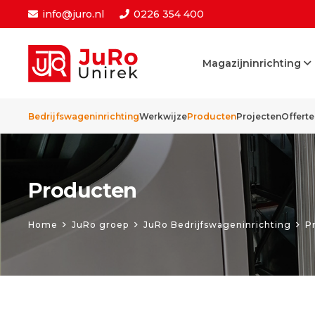
info@juro.nl
0226 354 400
Magazijninrichting
Bedrijfswageninrichting
Werkwijze
Producten
Projecten
Offert
Producten
Home
JuRo groep
JuRo Bedrijfswageninrichting
P