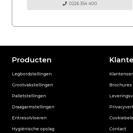
0226 354 400
Producten
Klant
Legbordstellingen
Klantenser
Grootvakstellingen
Brochures
Palletstellingen
Leverings
Draagarmstellingen
Privacyver
Entresolvloeren
Cookiebele
Hygiënische opslag
Contact