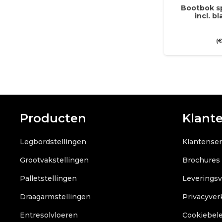
Bootbok s
incl. 
(
Producten
Klant
Legbordstellingen
Klantenser
Grootvakstellingen
Brochures
Palletstellingen
Leverings
Draagarmstellingen
Privacyver
Entresolvloeren
Cookiebele