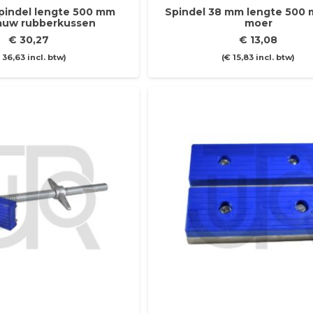
pindel lengte 500 mm
Spindel 38 mm lengte 500 m
blauw rubberkussen
moer
€
30,27
€
13,08
€
36,63
incl. btw)
(
€
15,83
incl. btw)