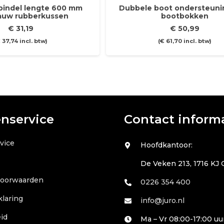
pindel lengte 600 mm
Dubbele boot ondersteuni
blauw rubberkussen
bootbokken
€
31,19
€
50,99
€
37,74
incl. btw)
(
€
61,70
incl. btw)
enservice
Contact inform
vice
Hoofdkantoor:
De Veken 213, 1716 KJ
voorwaarden
0226 354 400
klaring
info@juro.nl
id
Ma – Vr 08:00-17:00 uu