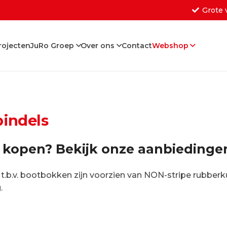
Grote 
rojecten
JuRo Groep
Over ons
Contact
Webshop
Geen producten in de w
pindels
 kopen? Bekijk onze aanbiedinge
 t.b.v. bootbokken zijn voorzien van NON-stripe rubb
.