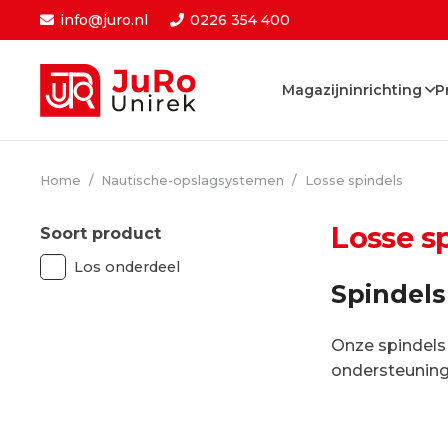
info@juro.nl
0226 354 400
Magazijninrichting
P
Home
/
Nautische-opslagsystemen
/
Losse spindels
Losse s
Soort product
Los onderdeel
Spindels
Onze spindels
ondersteuning