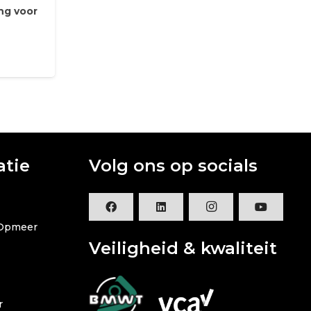
ng voor
atie
Volg ons op socials
 Opmeer
Veiligheid & kwaliteit
r