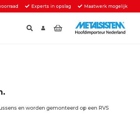
voorraad
Experts in opslag
Maatwerk mogelijk
inkelwagen.
n.
erkussens en worden gemonteerd op een RVS