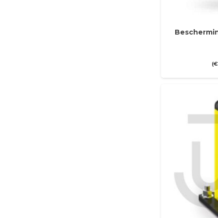
Beschermin
(
€