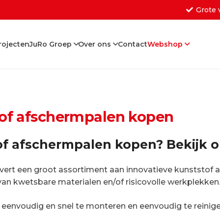
Grote 
rojecten
JuRo Groep
Over ons
Contact
Webshop
Geen producten in de w
of afschermpalen kopen
f afschermpalen kopen? Bekijk o
vert een groot assortiment aan innovatieve kunststof a
an kwetsbare materialen en/of risicovolle werkplekken
 eenvoudig en snel te monteren en eenvoudig te reinigen