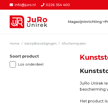
info@juro.nl
0226 354 400
Magazijninrichting
P
Home
/
Aanrijdbeveiligingen
/
Afschermpalen
Kunstst
Soort product
Los onderdeel
Kunststo
JuRo Unirek le
bescherming v
Het product is