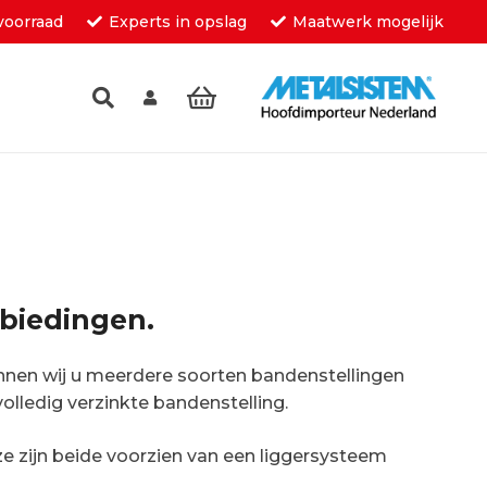
voorraad
Experts in opslag
Maatwerk mogelijk
inkelwagen.
biedingen.
unnen wij u meerdere soorten bandenstellingen
volledig verzinkte bandenstelling.
 zijn beide voorzien van een liggersysteem