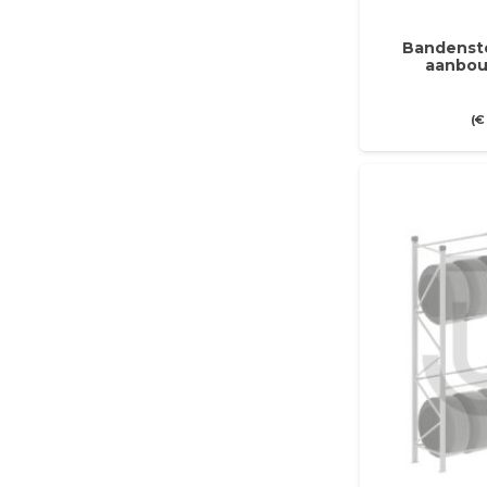
Bandenste
aanbou
(
€