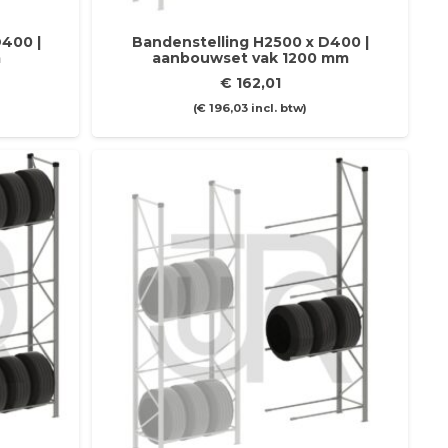
400 |
Bandenstelling H2500 x D400 |
m
aanbouwset vak 1200 mm
€
162,01
(
€
196,03
incl. btw)