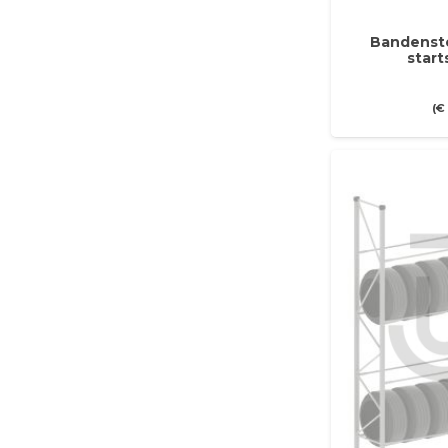
Bandenste
star
(
€