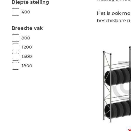
Diepte stelling
400
Het is ook mo
beschikbare r
Breedte vak
900
1200
1500
1800
S