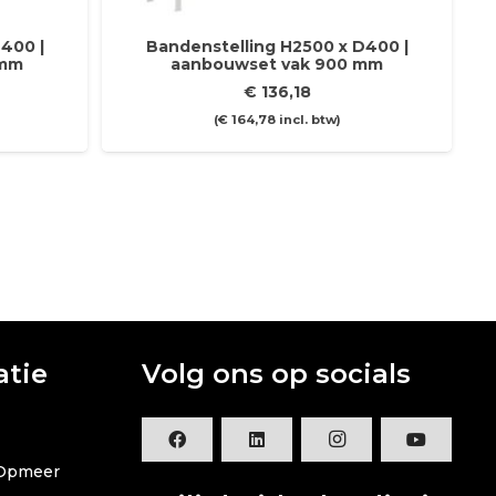
400 |
Bandenstelling H2500 x D400 |
 mm
aanbouwset vak 900 mm
€
136,18
(
€
164,78
incl. btw)
atie
Volg ons op socials
 Opmeer