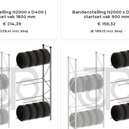
lling H2000 x D400 |
Bandenstelling H2000 x D
tset vak 1800 mm
startset vak 900 m
€
214,39
€
156,32
259,41
incl. btw)
(
€
189,15
incl. btw)