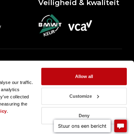
Veiligheid & kwaliteit
r
Allow all
yse our traffic.
 analytics
Customize
y’ve collected
 measuring the
icy
.
Deny