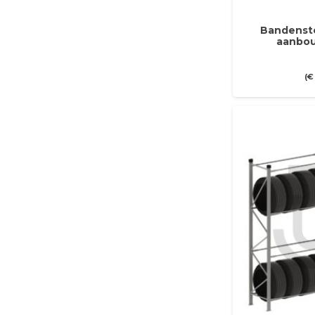
Bandenste
aanbou
(
€