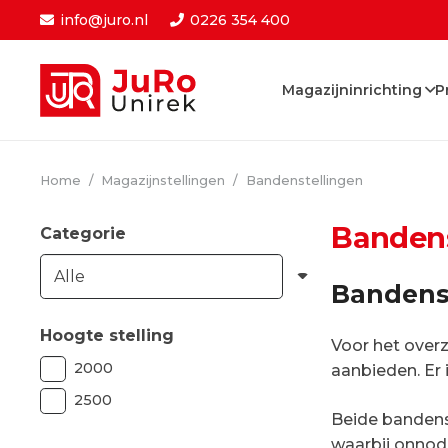
info@juro.nl
0226 354 400
Magazijninrichting
P
Home
/
Magazijnstellingen
/
Bandenstellingen
Bandens
Categorie
Bandenst
Hoogte stelling
Voor het over
2000
aanbieden. Er 
2500
Beide bandens
waarbij onnod