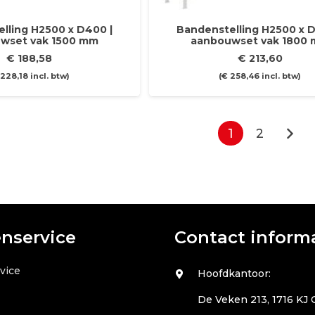
lling H2500 x D400 |
Bandenstelling H2500 x D
wset vak 1500 mm
aanbouwset vak 1800
€
188,58
€
213,60
228,18
incl. btw)
(
€
258,46
incl. btw)
1
2
enservice
Contact inform
vice
Hoofdkantoor:
De Veken 213, 1716 KJ