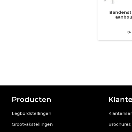
Bandenste
aanbou
(
€
Producten
Klant
Legbordstellingen
Klantenser
Grootvakstellingen
Brochures