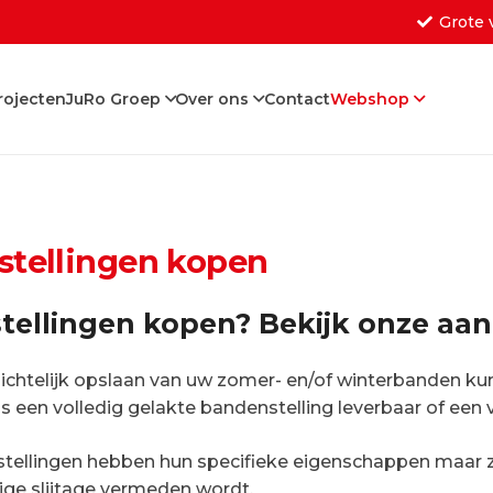
Grote 
rojecten
JuRo Groep
Over ons
Contact
Webshop
Geen producten in de w
tellingen kopen
ellingen kopen? Bekijk onze aan
zichtelijk opslaan van uw zomer- en/of winterbanden k
is een volledig gelakte bandenstelling leverbaar of een 
tellingen hebben hun specifieke eigenschappen maar ze
ige slijtage vermeden wordt.