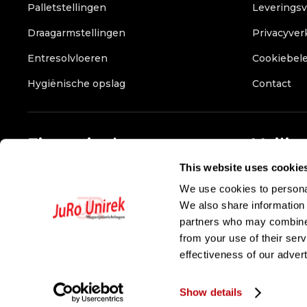
Palletstellingen
Leverings
Draagarmstellingen
Privacyver
Entresolvloeren
Cookiebele
Hygiënische opslag
Contact
Financieel
Veilig
This website uses cookie
Bank:
NL90RABO0350779341
We use cookies to personal
Btw :
NL807675167B01
We also share information 
KvK :
36053851
partners who may combine i
from your use of their ser
effectiveness of our adver
©
2026
JuRo Unirek B.V.
Show details