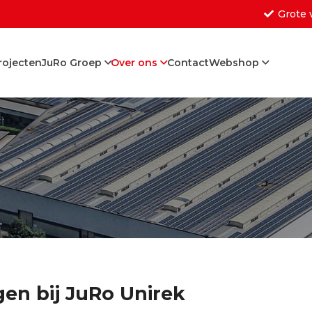
Grote 
rojecten
JuRo Groep
Over ons
Contact
Webshop
Geen producten in de w
gen bij JuRo Unirek