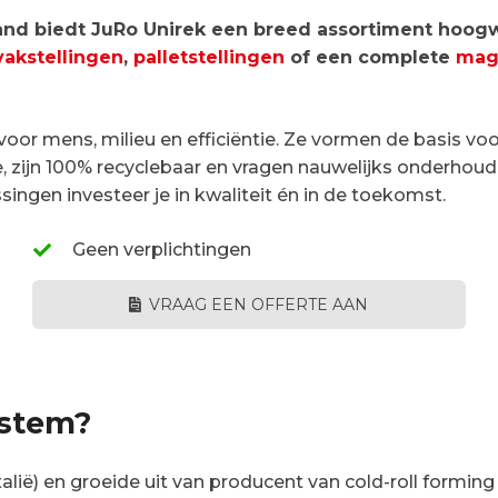
and biedt JuRo Unirek een breed assortiment hoogw
vakstellingen
,
palletstellingen
of een complete
maga
oor mens, milieu en efficiëntie. Ze vormen de basis vo
, zijn 100% recyclebaar en vragen nauwelijks onderhoud. 
ngen investeer je in kwaliteit én in de toekomst.
Geen verplichtingen
VRAAG EEN OFFERTE AAN
istem?
alië) en groeide uit van producent van cold-roll forming