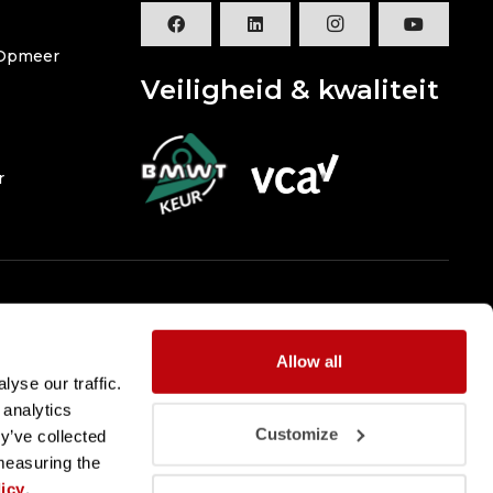
 Opmeer
Veiligheid & kwaliteit
r
Allow all
yse our traffic.
 analytics
Customize
y’ve collected
 measuring the
icy
.