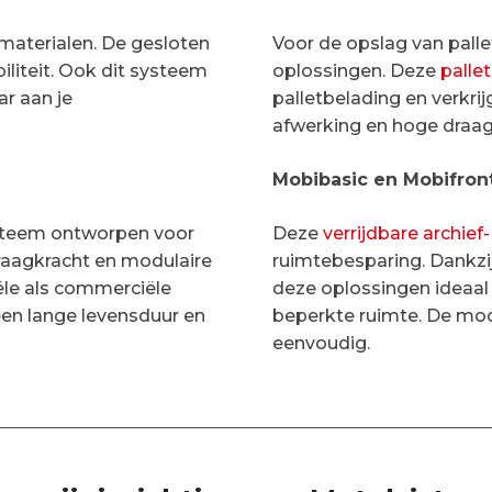
materialen. De gesloten
Voor de opslag van palle
liteit. Ook dit systeem
oplossingen. Deze
pallet
r aan je
palletbelading en verkri
afwerking en hoge draagv
Mobibasic en Mobifron
ysteem ontworpen voor
Deze
verrijdbare archief
raagkracht en modulaire
ruimtebesparing. Dankzij
ële als commerciële
deze oplossingen ideaal
een lange levensduur en
beperkte ruimte. De mo
eenvoudig.