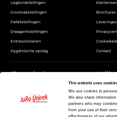
Legbordstellingen
Klantenser
Grootvakstellingen
Brochures
Palletstellingen
Leverings
Draagarmstellingen
Privacyver
Entresolvloeren
Cookiebele
Hygiënische opslag
Contact
Financieel
Veilig
This website uses cookie
Bank:
NL90RABO0350779341
We use cookies to personal
Btw :
NL807675167B01
We also share information 
KvK :
36053851
partners who may combine i
from your use of their ser
effectiveness of our adver