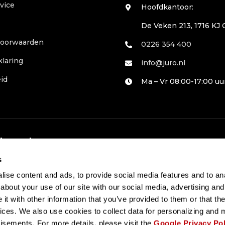
vice
Hoofdkantoor:
De Veken 213, 1716 KJ
voorwaarden
0226 354 400
klaring
info@juro.nl
id
Ma – Vr 08:00-17:00 uu
 betalen
s
ise content and ads, to provide social media features and to anal
about your use of our site with our social media, advertising and
t with other information that you’ve provided to them or that the
vices. We also use cookies to collect data for personalizing and
tisements. For more details, please visit the
Google Privacy Pol