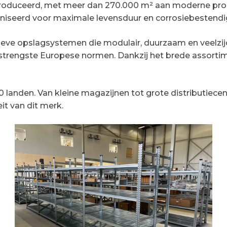
produceerd, met meer dan 270.000 m² aan moderne produc
vaniseerd voor maximale levensduur en corrosiebestendi
ve opslagsystemen die modulair, duurzaam en veelzijdig
 strengste Europese normen. Dankzij het brede assort
landen. Van kleine magazijnen tot grote distributiecent
it van dit merk.