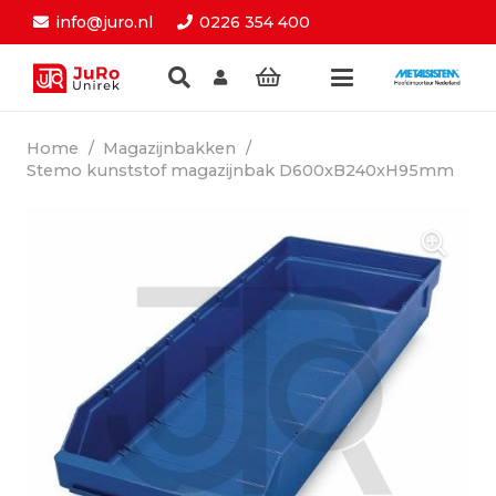
info@juro.nl
0226 354 400
Home
/
Magazijnbakken
/
Stemo kunststof magazijnbak D600xB240xH95mm