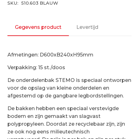
SKU:
510.603 BLAUW
D600xB240xH95mm
aantal
Gegevens product
Levertijd
Afmetingen: D600xB240xH95mm
Verpakking: 15 st./doos
De onderdelenbak STEMO is speciaal ontworpen
voor de opslag van kleine onderdelen en
afgestemd op de gangbare legbordstellingen.
De bakken hebben een speciaal verstevigde
bodem en zijn gemaakt van slagvast
polypropyleen. Doordat ze recyclebaar zijn, zijn
ze ook nog eens milieutechnisch