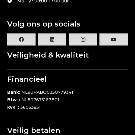
Ma – Vr 08:00-17:00 uur
Volg ons op socials
Veiligheid & kwaliteit
Financieel
Bank:
NL90RABO0350779341
Btw :
NL807675167B01
KvK :
36053851
Veilig betalen