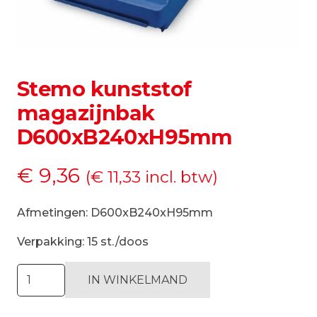
Stemo kunststof
magazijnbak
D600xB240xH95mm
€
9,36
(
€
11,33
incl. btw)
Afmetingen: D600xB240xH95mm
Verpakking: 15 st./doos
Stemo
IN WINKELMAND
kunststof
magazijnbak