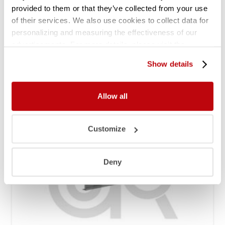
provided to them or that they’ve collected from your use
Legbordstelling H1972 x D400
of their services. We also use cookies to collect data for
|voordeelrij 10x vak 1200 mm
personalizing and measuring the effectiveness of our
€
1.069,67
advertisements. For more details, please visit the
(
€
1.294,30
incl. btw)
Google Privacy Policy
.
Show details
Allow all
Customize
Deny