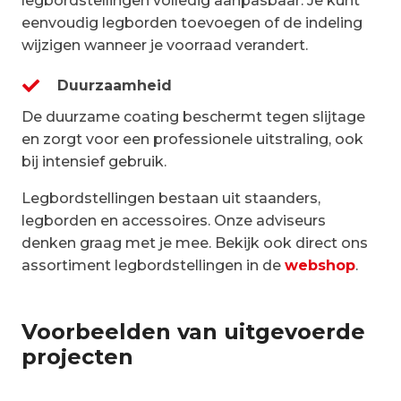
legbordstellingen volledig aanpasbaar. Je kunt
eenvoudig legborden toevoegen of de indeling
wijzigen wanneer je voorraad verandert.
Duurzaamheid
De duurzame coating beschermt tegen slijtage
en zorgt voor een professionele uitstraling, ook
bij intensief gebruik.
Legbordstellingen bestaan uit staanders,
legborden en accessoires. Onze adviseurs
denken graag met je mee. Bekijk ook direct ons
assortiment legbordstellingen in de
webshop
.
Voorbeelden van uitgevoerde
projecten
Tapclean
Legbordstellingen
,
Super 1-2-3