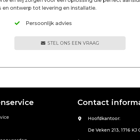
rte en wij zorgen voor een oplossing die perfect aansl
 en ontwerp tot levering en installatie.
Persoonlijk advies
STEL ONS EEN VRAAG
enservice
Contact inform
vice
Hoofdkantoor:
De Veken 213, 1716 KJ