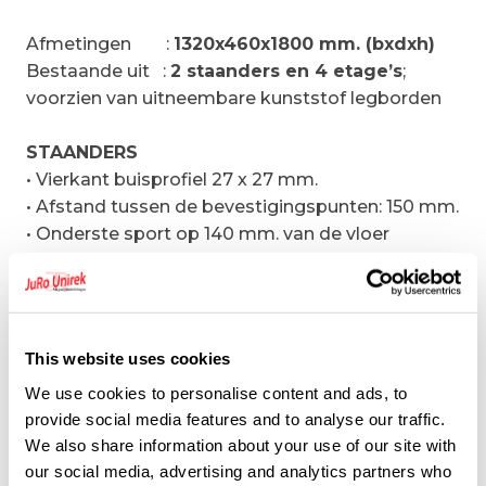
Afmetingen
:
1320x460x1800 mm. (bxdxh)
Bestaande uit
:
2 staanders en 4 etage’s
;
voorzien van uitneembare kunststof legborden
STAANDERS
• Vierkant buisprofiel 27 x 27 mm.
• Afstand tussen de bevestigingspunten: 150 mm.
• Onderste sport op 140 mm. van de vloer
• Bovenste sport op 10 mm. van de bovenkant
• RVS bouten
• Bovenaan zijn er kunststof doppen voorzien
• Onderaan kunststof stelvoeten
This website uses cookies
We use cookies to personalise content and ads, to
DWARSLIGGERS
provide social media features and to analyse our traffic.
• Geanodiseerd aluminium
We also share information about your use of our site with
• Profiel 12/10, 50×22 mm.
our social media, advertising and analytics partners who
• Diepte
460
mm.