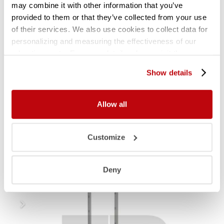
may combine it with other information that you’ve
provided to them or that they’ve collected from your use
KUNSTSTOF LEGBORDEN (polymeer)
of their services. We also use cookies to collect data for
• Diepte
460
mm.
personalizing and measuring the effectiveness of our
• Perforaties: rond, Ø 40 mm.
advertisements. For more details, please visit the
• Eenvoudig uitneembaar en afwasbaar in
Google Privacy Policy
.
vaatwasmachine
Show details
• In dit rekwerk is het tevens mogelijk (deels) de
legborden er uit te halen en hier diverse
Allow all
maten Gastronormbakken in te hangen.
Customize
Gerelateerde producten
Deny