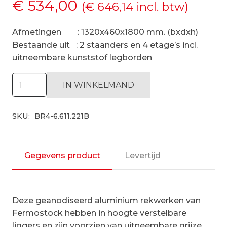
€
534,00
(
€
646,14
incl. btw)
Afmetingen : 1320x460x1800 mm. (bxdxh)
Bestaande uit : 2 staanders en 4 etage’s incl.
uitneembare kunststof legborden
Hygiënische
IN WINKELMAND
stelling
H1800
SKU:
BR4-6.611.221B
x
D460
|
startset
Gegevens product
Levertijd
vak
1320
mm
Deze geanodiseerd aluminium rekwerken van
aantal
Fermostock hebben in hoogte verstelbare
liggers en zijn voorzien van uitneembare grijze