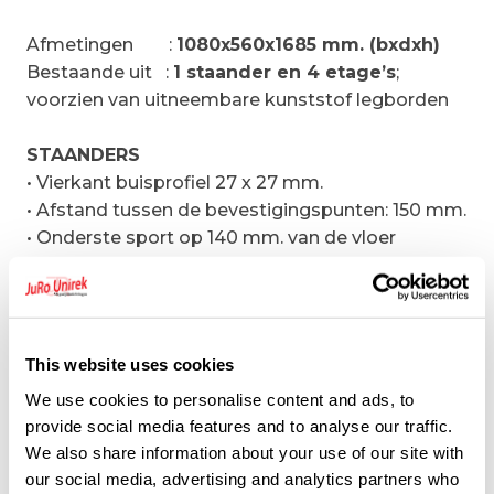
Afmetingen
:
1080x560x1685 mm. (bxdxh)
Bestaande uit
:
1 staander en 4 etage’s
;
voorzien van uitneembare kunststof legborden
STAANDERS
• Vierkant buisprofiel 27 x 27 mm.
• Afstand tussen de bevestigingspunten: 150 mm.
• Onderste sport op 140 mm. van de vloer
• Bovenste sport op 10 mm. van de bovenkant
• RVS bouten
• Bovenaan zijn er kunststof doppen voorzien
• Onderaan kunststof stelvoeten
This website uses cookies
We use cookies to personalise content and ads, to
DWARSLIGGERS
provide social media features and to analyse our traffic.
• Geanodiseerd aluminium
We also share information about your use of our site with
• Profiel 12/10, 50×22 mm.
our social media, advertising and analytics partners who
• Diepte
560
mm.