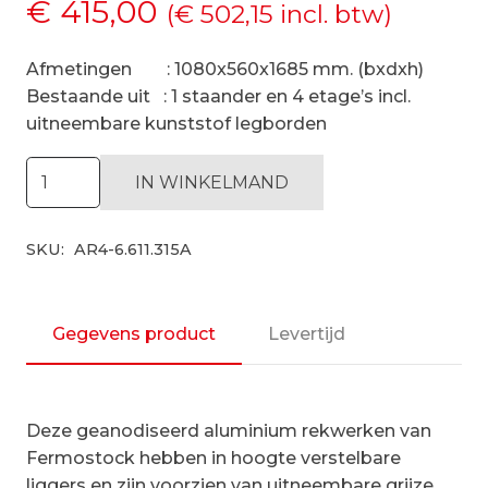
€
415,00
(
€
502,15
incl. btw)
Afmetingen : 1080x560x1685 mm. (bxdxh)
Bestaande uit : 1 staander en 4 etage’s incl.
uitneembare kunststof legborden
Hygiënische
IN WINKELMAND
stelling
H1685
SKU:
AR4-6.611.315A
x
D560
|
aanbouwset
Gegevens product
Levertijd
vak
1080
mm
Deze geanodiseerd aluminium rekwerken van
aantal
Fermostock hebben in hoogte verstelbare
liggers en zijn voorzien van uitneembare grijze