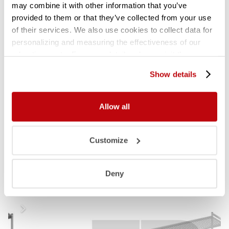
may combine it with other information that you’ve
provided to them or that they’ve collected from your use
KUNSTSTOF LEGBORDEN (polymeer)
of their services. We also use cookies to collect data for
• Diepte
560
mm.
personalizing and measuring the effectiveness of our
• Perforaties: rond, Ø 40 mm.
advertisements. For more details, please visit the
• Eenvoudig uitneembaar en afwasbaar in
Google Privacy Policy
.
vaatwasmachine
Show details
• In dit rekwerk is het tevens mogelijk (deels) de
legborden er uit te halen en hier diverse
Allow all
maten Gastronormbakken in te hangen.
Customize
Gerelateerde producten
Deny