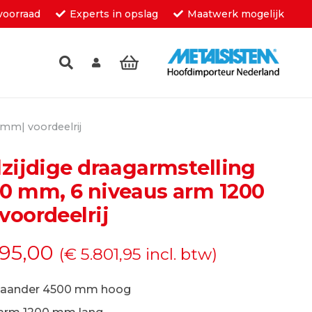
voorraad
Experts in opslag
Maatwerk mogelijk
inkelwagen.
mm| voordeelrij
zijdige draagarmstelling
0 mm, 6 niveaus arm 1200
oordeelrij
95,00
(
€
5.801,95
incl. btw)
taander 4500 mm hoog