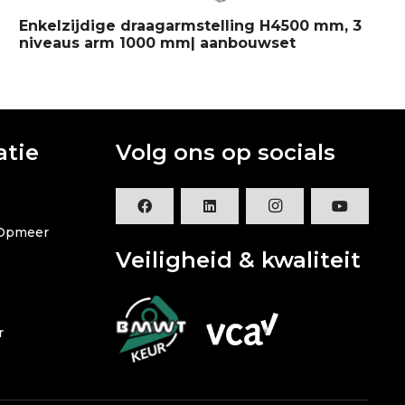
Enkelzijdige draagarmstelling H4500 mm, 3
En
niveaus arm 1000 mm| aanbouwset
ni
atie
Volg ons op socials
 Opmeer
Veiligheid & kwaliteit
r