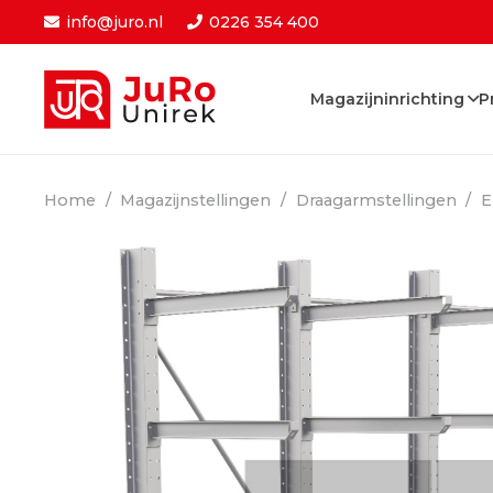
info@juro.nl
0226 354 400
Magazijninrichting
P
Home
/
Magazijnstellingen
/
Draagarmstellingen
/
E