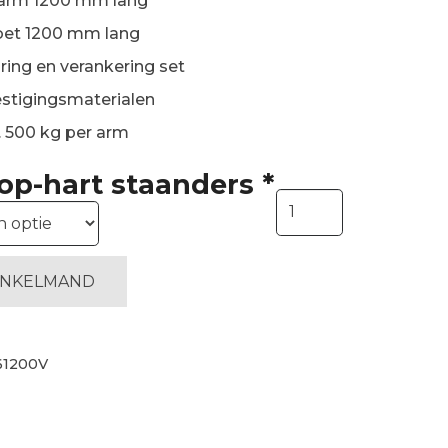
arm 1200 mm lang
oet 1200 mm lang
ring en verankering set
stigingsmaterialen
 500 kg per arm
-op-hart staanders
*
Enkelzijdige
draagarmstelling
H4500
mm,
INKELMAND
6
niveaus
arm
61200V
1200
mm|
voordeelrij