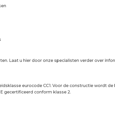
ken
s
n. Laat u hier door onze specialisten verder over info
heidsklasse eurocode CC1. Voor de constructie wordt
 CE gecertificeerd conform klasse 2.