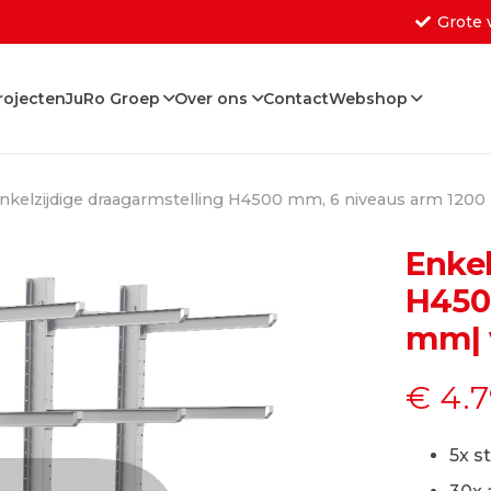
Grote 
rojecten
JuRo Groep
Over ons
Contact
Webshop
Geen producten in de w
nkelzijdige draagarmstelling H4500 mm, 6 niveaus arm 1200 
Enkel
H450
mm| v
€
4.7
5x s