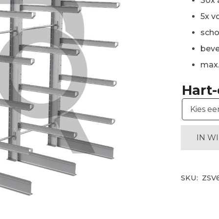
30x 
5x v
scho
beve
max.
Hart
IN W
SKU:
ZSV