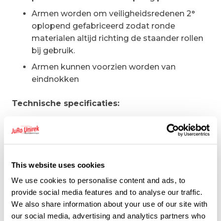
Armen worden om veiligheidsredenen 2°
oplopend gefabriceerd zodat ronde
materialen altijd richting de staander rollen
bij gebruik.
Armen kunnen voorzien worden van
eindnokken
Technische specificaties:
Maximaal gewicht per staanderzijde 3000
kg
Hart-op-hart 1000-1500 mm tussen
staanders
This website uses cookies
We use cookies to personalise content and ads, to
Volledig thermisch verzinkt
provide social media features and to analyse our traffic.
We also share information about your use of our site with
Bij buitengebruik gelden andere maximum
our social media, advertising and analytics partners who
gewichten. Laat u hier door onze specialisten