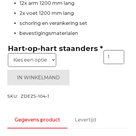
12x arm 1200 mm lang
2x voet 1200 mm lang
schoring en verankering set
bevestigingsmaterialen
Hart-op-hart staanders
*
Enkelzijdige
draagarmstel
H6000
mm,
IN WINKELMAND
6
niveaus
SKU:
ZDEZS-104-1
arm
1200
mm|
Gegevens product
Levertijd
startset
aantal