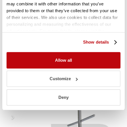
may combine it with other information that you’ve
verder over informeren.
provided to them or that they’ve collected from your use
Certificering:
of their services. We also use cookies to collect data for
personalizing and measuring the effectiveness of our
Onze stellingen worden berekend conform
advertisements. For more details, please visit the
veiligheidsklasse eurocode CC1. Voor de
Google Privacy Policy
.
Show details
constructie wordt de bouwnorm aangehouden
conform NEN-EN 1990, 1991, 1993-1-1 en 1993-1-8.
Alle lasbewerkingen zijn CE gecertificeerd
Allow all
conform klasse 2.
Customize
Gerelateerde producten
Deny