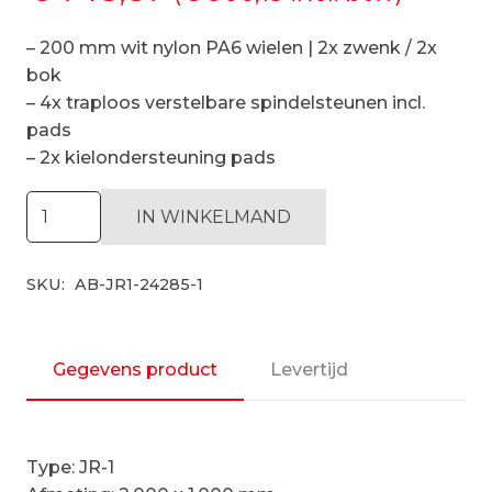
– 200 mm wit nylon PA6 wielen | 2x zwenk / 2x
bok
– 4x traploos verstelbare spindelsteunen incl.
pads
– 2x kielondersteuning pads
Verrijdbare
IN WINKELMAND
bootbok
JR-
SKU:
AB-JR1-24285-1
1
2000x1000
mm
|
Gegevens product
Levertijd
max.
2.850Kg
aantal
Type: JR-1