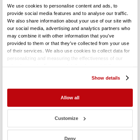
We use cookies to personalise content and ads, to
provide social media features and to analyse our traffic.
Gerelateerde producten
We also share information about your use of our site with
our social media, advertising and analytics partners who
may combine it with other information that you’ve
provided to them or that they’ve collected from your use
of their services. We also use cookies to collect data for
personalizing and measuring the effectiveness of our
advertisements. For more details, please visit the
Google Privacy Policy
.
Show details
Allow all
Customize
Deny