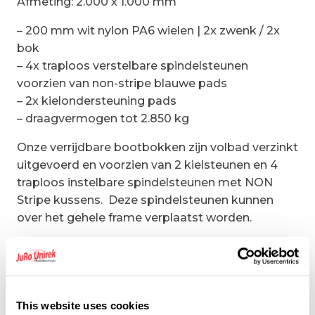
Afmeting: 2.000 x 1.000 mm
– 200 mm wit nylon PA6 wielen | 2x zwenk / 2x
bok
– 4x traploos verstelbare spindelsteunen
voorzien van non-stripe blauwe pads
– 2x kielondersteuning pads
– draagvermogen tot 2.850 kg
Onze verrijdbare bootbokken zijn volbad verzinkt
uitgevoerd en voorzien van 2 kielsteunen en 4
traploos instelbare spindelsteunen met NON
Stripe kussens. Deze spindelsteunen kunnen
over het gehele frame verplaatst worden.
De wielen set bestaat uit 4 kwaliteitswielen,
uitgevoerd in 2 zwenkwielen en 2 bokwielen.
Indien u de zwenkwielen geremd uitgevoerd wilt
hebben neem dan even contact met ons op.
This website uses cookies