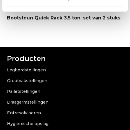
teun Quick Rack 3.5 ton, set van 2 stuks
Verrijdb
max. 90
Producten
Legbordstellingen
Grootvakstellingen
Palletstellingen
Draagarmstellingen
Entresolvloeren
Hygiënische opslag