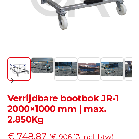
Verrijdbare bootbok JR-1
2000×1000 mm | max.
2.850Kg
€
748,87
(
€
906,13
incl. btw)