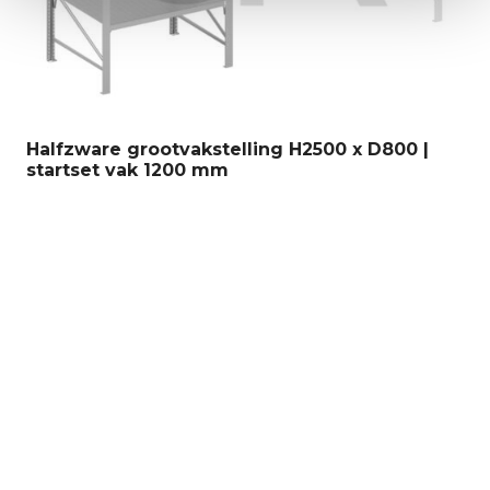
Aanbouwset 6 legborden volhout WEDEKA
H2080xB1000xD300 mm