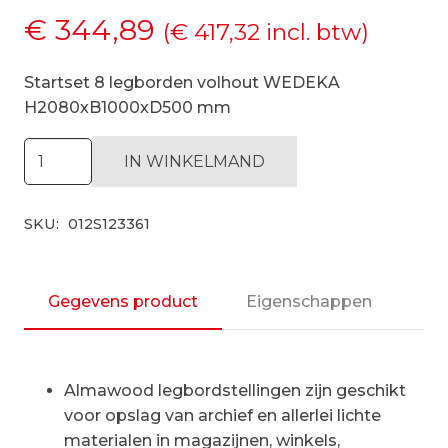
€
344,89
(
€
417,32
incl. btw)
Startset 8 legborden volhout WEDEKA
H2080xB1000xD500 mm
Startset
IN WINKELMAND
8
legborden
SKU:
012S123361
volhout
WEDEKA
H2080xB1000xD500
mm
Gegevens product
Eigenschappen
aantal
Almawood legbordstellingen zijn geschikt
voor opslag van archief en allerlei lichte
materialen in magazijnen, winkels,