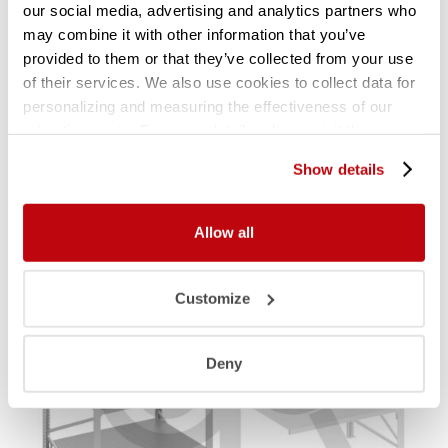
hangmapframes, juksluitingen, ruggen,
our social media, advertising and analytics partners who
lades.
Contacteer onze specialisten voor
may combine it with other information that you’ve
meer info
.
provided to them or that they’ve collected from your use
of their services. We also use cookies to collect data for
personalizing and measuring the effectiveness of our
Gerelateerde producten
advertisements. For more details, please visit the
Google Privacy Policy
.
Show details
Allow all
Customize
Deny