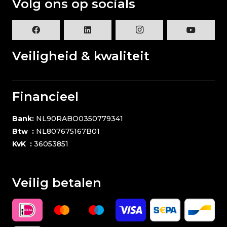
Volg ons op socials
Veiligheid & kwaliteit
Financieel
Bank:
NL90RABO0350779341
Btw :
NL807675167B01
KvK :
36053851
Veilig betalen