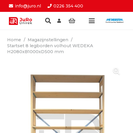
info@juro.nl
0226 354 400
Home
/
Magazijnstellingen
/
Startset 8 legborden volhout WEDEKA
H2080xB1000xD500 mm