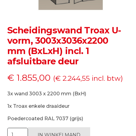
Scheidingswand Troax U-
vorm, 3003x3036x2200
mm (BxLxH) incl. 1
afsluitbare deur
€
1.855,00
(
€
2.244,55
incl. btw)
3x wand 3003 x 2200 mm (BxH)
1x Troax enkele draaideur
Poedercoated RAL 7037 (grijs)
Scheidingswand
IN WINKELMAND