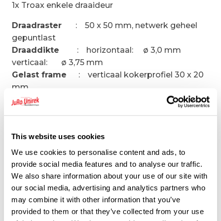
1x Troax enkele draaideur
Draadraster
: 50 x 50 mm, netwerk geheel
gepuntlast
Draaddikte
: horizontaal: ø 3,0 mm
verticaal: ø 3,75 mm
Gelast frame
: verticaal kokerprofiel 30 x 20
mm
horizontaal kokerprofiel 30 x 20 mm
Paneelhoogte
: standaard 2.200 mm of
3.000 mm (2.200+800)
Vrije hoogte vanaf vloer
: direct op de vloer
This website uses cookies
gemonteerd
We use cookies to personalise content and ads, to
Staander
: kokerprofiel 60 x 40 mm met
provide social media features and to analyse our traffic.
kruisvormige voetplaat, (159 x 118 mm)
We also share information about your use of our site with
standaardhoogte 2.200 mm of 3.000 mm
our social media, advertising and analytics partners who
kokerprofiel 80 x 80 mm met rechthoekige
may combine it with other information that you’ve
voetplaat (200 x 200 mm)
provided to them or that they’ve collected from your use