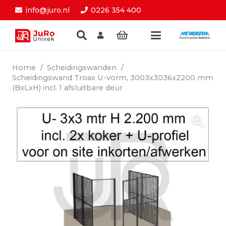
info@juro.nl
0226 354 400
Home
/
Scheidingswanden
/
Scheidingswand Troax U-vorm, 3003x3036x2200 mm
(BxLxH) incl. 1 afsluitbare deur