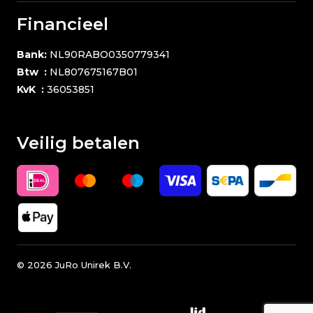
Financieel
Bank:
NL90RABO0350779341
Btw :
NL807675167B01
KvK :
36053851
Veilig betalen
©
2026
JuRo Unirek B.V.