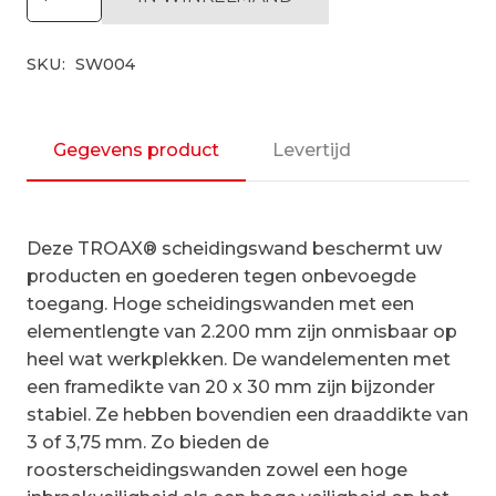
Troax
U-
SKU:
SW004
vorm,
3003x3036x2200
mm
(BxLxH)
Gegevens product
Levertijd
incl.
1
afsluitbare
Deze TROAX® scheidingswand beschermt uw
deur
producten en goederen tegen onbevoegde
aantal
toegang. Hoge scheidingswanden met een
elementlengte van 2.200 mm zijn onmisbaar op
heel wat werkplekken. De wandelementen met
een framedikte van 20 x 30 mm zijn bijzonder
stabiel. Ze hebben bovendien een draaddikte van
3 of 3,75 mm. Zo bieden de
roosterscheidingswanden zowel een hoge