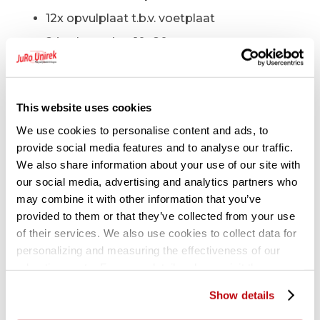
12x opvulplaat t.b.v. voetplaat
24x vloeranker 10×80 mm
(exclusief aanrijdbeveiliging kopkant)
Technische specificaties:
This website uses cookies
Draagvermogen per liggerpaar maximaal
We use cookies to personalise content and ads, to
provide social media features and to analyse our traffic.
2100 kg
We also share information about your use of our site with
Pallet gewicht maximaal 900 kg
our social media, advertising and analytics partners who
Staanders en liggers verzinkt
may combine it with other information that you’ve
provided to them or that they’ve collected from your use
Liggerpaar om de 50 mm verstelbaar
of their services. We also use cookies to collect data for
personalizing and measuring the effectiveness of our
advertisements. For more details, please visit the
Gerelateerde producten
Google Privacy Policy
.
Show details