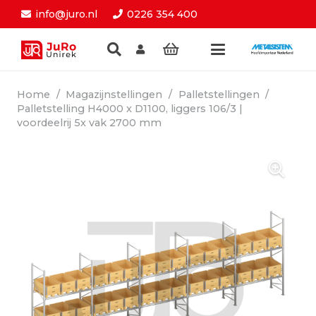
info@juro.nl
0226 354 400
Home
/
Magazijnstellingen
/
Palletstellingen
/
Palletstelling H4000 x D1100, liggers 106/3 |
voordeelrij 5x vak 2700 mm