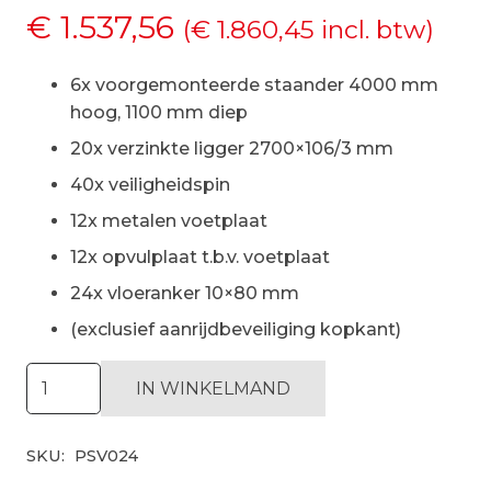
€
1.537,56
(
€
1.860,45
incl. btw)
6x voorgemonteerde staander 4000 mm
hoog, 1100 mm diep
20x verzinkte ligger 2700×106/3 mm
40x veiligheidspin
12x metalen voetplaat
12x opvulplaat t.b.v. voetplaat
24x vloeranker 10×80 mm
(exclusief aanrijdbeveiliging kopkant)
Palletstelling
IN WINKELMAND
H4000
x
SKU:
PSV024
D1100,
liggers