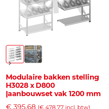
Modulaire bakken stelling
H3028 x D800
|aanbouwset vak 1200 mm
€
395,68
(
€
478,77
incl. btw)