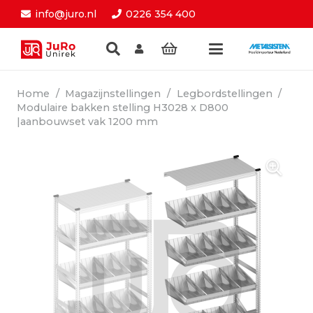
info@juro.nl
0226 354 400
Home
/
Magazijnstellingen
/
Legbordstellingen
/
Modulaire bakken stelling H3028 x D800
|aanbouwset vak 1200 mm