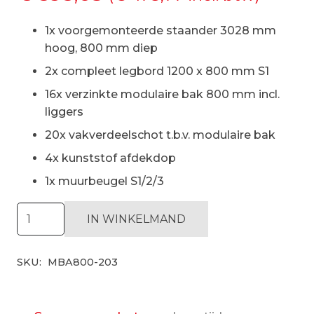
1x voorgemonteerde staander 3028 mm
hoog, 800 mm diep
2x compleet legbord 1200 x 800 mm S1
16x verzinkte modulaire bak 800 mm incl.
liggers
20x vakverdeelschot t.b.v. modulaire bak
4x kunststof afdekdop
1x muurbeugel S1/2/3
Modulaire
IN WINKELMAND
bakken
stelling
SKU:
MBA800-203
H3028
x
D800