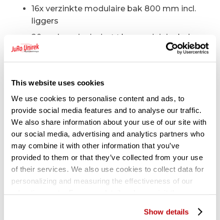
16x verzinkte modulaire bak 800 mm incl.
liggers
20x vakverdeelschot t.b.v. modulaire bak
4x kunststof afdekdop
1x muurbeugel S1/2/3
This website uses cookies
Technische specificaties:
We use cookies to personalise content and ads, to
provide social media features and to analyse our traffic.
Draagvermogen legbord 235 kg
We also share information about your use of our site with
Staanders voorzien van 3x horizontale
our social media, advertising and analytics partners who
schoor en 1x kruisschoor
may combine it with other information that you’ve
provided to them or that they’ve collected from your use
Legborden om de 33 mm verstelbaar
of their services. We also use cookies to collect data for
personalizing and measuring the effectiveness of our
Gerelateerde producten
advertisements. For more details, please visit the
Google Privacy Policy
.
Show details