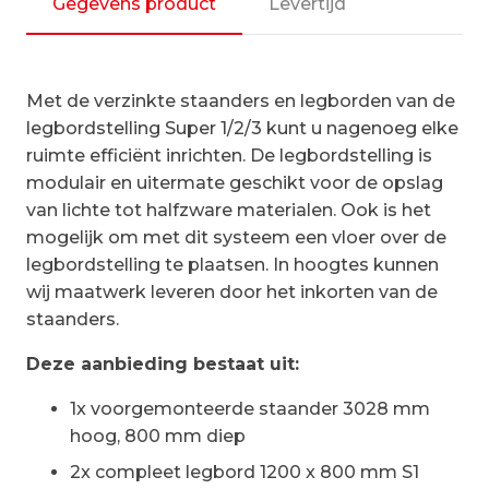
|aanbouwset
Gegevens product
Levertijd
vak
1200
mm
Met de verzinkte staanders en legborden van de
aantal
legbordstelling Super 1/2/3 kunt u nagenoeg elke
ruimte efficiënt inrichten. De legbordstelling is
modulair en uitermate geschikt voor de opslag
van lichte tot halfzware materialen. Ook is het
mogelijk om met dit systeem een vloer over de
legbordstelling te plaatsen. In hoogtes kunnen
wij maatwerk leveren door het inkorten van de
staanders.
Deze aanbieding bestaat uit:
1x voorgemonteerde staander 3028 mm
hoog, 800 mm diep
2x compleet legbord 1200 x 800 mm S1