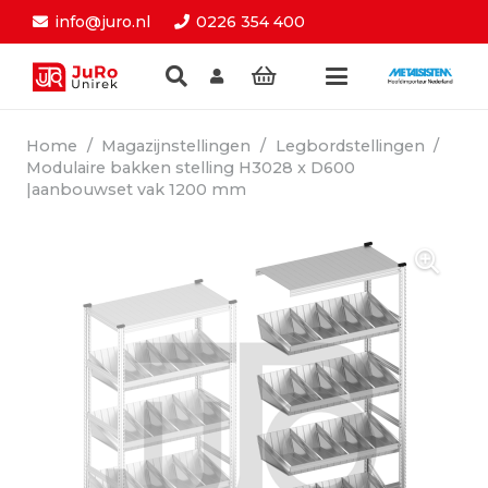
info@juro.nl
0226 354 400
Home
/
Magazijnstellingen
/
Legbordstellingen
/
Modulaire bakken stelling H3028 x D600
|aanbouwset vak 1200 mm