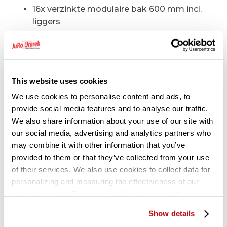
16x verzinkte modulaire bak 600 mm incl.
liggers
20x vakverdeelschot t.b.v. modulaire bak
4x kunststof afdekdop
1x muurbeugel S1/2/3
This website uses cookies
Technische specificaties:
We use cookies to personalise content and ads, to
provide social media features and to analyse our traffic.
Draagvermogen legbord 235 kg
We also share information about your use of our site with
our social media, advertising and analytics partners who
Staanders voorzien van 3x horizontale
may combine it with other information that you’ve
schoor en 1x kruisschoor
provided to them or that they’ve collected from your use
Legborden om de 33 mm verstelbaar
of their services. We also use cookies to collect data for
personalizing and measuring the effectiveness of our
advertisements. For more details, please visit the
Gerelateerde producten
Google Privacy Policy
.
Show details