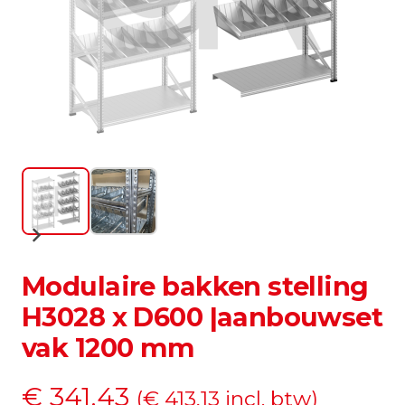
Modulaire bakken stelling
H3028 x D600 |aanbouwset
vak 1200 mm
€
341,43
(
€
413,13
incl. btw)