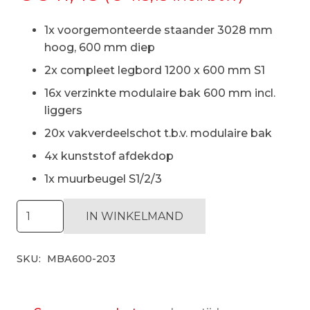
1x voorgemonteerde staander 3028 mm
hoog, 600 mm diep
2x compleet legbord 1200 x 600 mm S1
16x verzinkte modulaire bak 600 mm incl.
liggers
20x vakverdeelschot t.b.v. modulaire bak
4x kunststof afdekdop
1x muurbeugel S1/2/3
Modulaire
IN WINKELMAND
bakken
stelling
SKU:
MBA600-203
H3028
x
D600