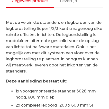
|aanbouwset
Gegevens product
Levertijd
vak
1200
mm
Met de verzinkte staanders en legborden van de
aantal
legbordstelling Super 1/2/3 kunt u nagenoeg elke
ruimte efficiënt inrichten. De legbordstelling is
modulair en uitermate geschikt voor de opslag
van lichte tot halfzware materialen. Ook is het
mogelijk om met dit systeem een vloer over de
legbordstelling te plaatsen. In hoogtes kunnen
wij maatwerk leveren door het inkorten van de
staanders.
Deze aanbieding bestaat uit:
1x voorgemonteerde staander 3028 mm
hoog, 600 mm diep
2x compleet legbord 1200 x 600 mm S1