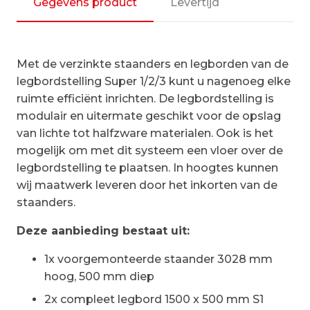
|aanbouwset
Gegevens product
Levertijd
vak
1500
mm
Met de verzinkte staanders en legborden van de
aantal
legbordstelling Super 1/2/3 kunt u nagenoeg elke
ruimte efficiënt inrichten. De legbordstelling is
modulair en uitermate geschikt voor de opslag
van lichte tot halfzware materialen. Ook is het
mogelijk om met dit systeem een vloer over de
legbordstelling te plaatsen. In hoogtes kunnen
wij maatwerk leveren door het inkorten van de
staanders.
Deze aanbieding bestaat uit:
1x voorgemonteerde staander 3028 mm
hoog, 500 mm diep
2x compleet legbord 1500 x 500 mm S1