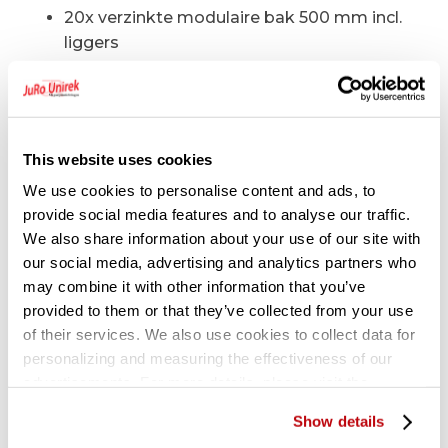
20x verzinkte modulaire bak 500 mm incl.
liggers
24x vakverdeelschot t.b.v. modulaire bak
4x kunststof afdekdop
1x muurbeugel S1/2/3
This website uses cookies
Technische specificaties:
We use cookies to personalise content and ads, to
provide social media features and to analyse our traffic.
Draagvermogen legbord 235 kg
We also share information about your use of our site with
our social media, advertising and analytics partners who
Staanders voorzien van 3x horizontale
may combine it with other information that you’ve
schoor en 1x kruisschoor
provided to them or that they’ve collected from your use
Legborden om de 33 mm verstelbaar
of their services. We also use cookies to collect data for
personalizing and measuring the effectiveness of our
advertisements. For more details, please visit the
Gerelateerde producten
Google Privacy Policy
.
Show details