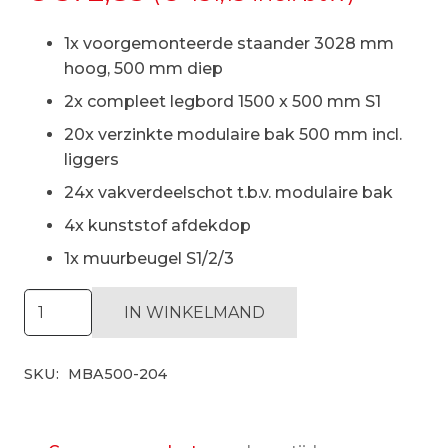
1x voorgemonteerde staander 3028 mm
hoog, 500 mm diep
2x compleet legbord 1500 x 500 mm S1
20x verzinkte modulaire bak 500 mm incl.
liggers
24x vakverdeelschot t.b.v. modulaire bak
4x kunststof afdekdop
1x muurbeugel S1/2/3
Modulaire
IN WINKELMAND
bakken
stelling
SKU:
MBA500-204
H3028
x
D500