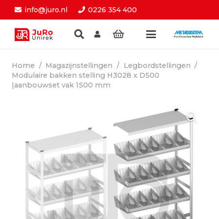
info@juro.nl
0226 354 400
Home
/
Magazijnstellingen
/
Legbordstellingen
/
Modulaire bakken stelling H3028 x D500
|aanbouwset vak 1500 mm