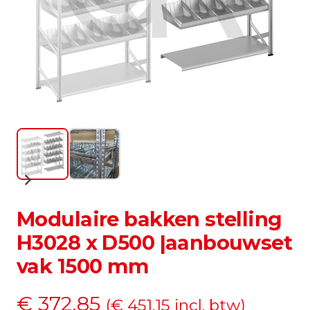
Modulaire bakken stelling
H3028 x D500 |aanbouwset
vak 1500 mm
€
372,85
(
€
451,15
incl. btw)