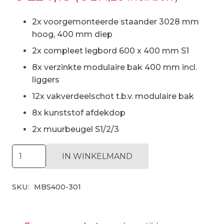
2x voorgemonteerde staander 3028 mm
hoog, 400 mm diep
2x compleet legbord 600 x 400 mm S1
8x verzinkte modulaire bak 400 mm incl.
liggers
12x vakverdeelschot t.b.v. modulaire bak
8x kunststof afdekdop
2x muurbeugel S1/2/3
Modulaire
IN WINKELMAND
bakken
stelling
SKU:
MBS400-301
H3028
x
D400