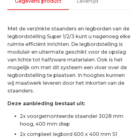
|startset
Gegevens product
Levertijd
vak
600
mm
Met de verzinkte staanders en legborden van de
aantal
legbordstelling Super 1/2/3 kunt u nagenoeg elke
ruimte efficiënt inrichten. De legbordstelling is
modulair en uitermate geschikt voor de opslag
van lichte tot halfzware materialen. Ook is het
mogelijk om met dit systeem een vloer over de
legbordstelling te plaatsen. In hoogtes kunnen
wij maatwerk leveren door het inkorten van de
staanders.
Deze aanbieding bestaat uit:
2x voorgemonteerde staander 3028 mm
hoog, 400 mm diep
2x compleet legbord 600 x 400 mm S1