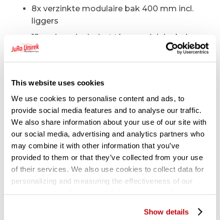
8x verzinkte modulaire bak 400 mm incl.
liggers
12x vakverdeelschot t.b.v. modulaire bak
8x kunststof afdekdop
2x muurbeugel S1/2/3
This website uses cookies
Technische specificaties:
We use cookies to personalise content and ads, to
provide social media features and to analyse our traffic.
Draagvermogen legbord 235 kg
We also share information about your use of our site with
Staanders voorzien van 3x horizontale
our social media, advertising and analytics partners who
schoor en 1x kruisschoor
may combine it with other information that you’ve
provided to them or that they’ve collected from your use
Legborden om de 33 mm verstelbaar
of their services. We also use cookies to collect data for
personalizing and measuring the effectiveness of our
Gerelateerde producten
advertisements. For more details, please visit the
Google Privacy Policy
.
Show details