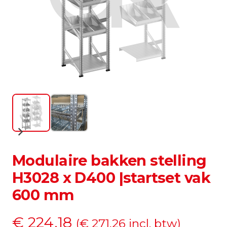
Modulaire bakken stelling
H3028 x D400 |startset vak
600 mm
€
224,18
(
€
271,26
incl. btw)