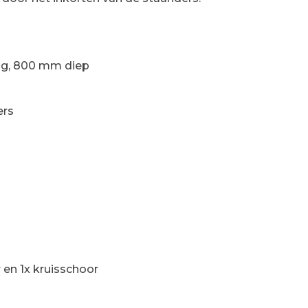
g, 800 mm diep
ers
 en 1x kruisschoor