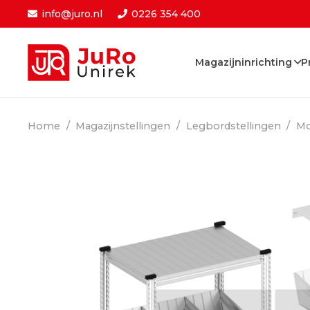
info@juro.nl
0226 354 400
Magazijninrichting
P
Home
/
Magazijnstellingen
/
Legbordstellingen
/
Mo