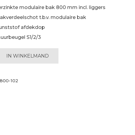
erzinkte modulaire bak 800 mm incl. liggers
vakverdeelschot t.b.v. modulaire bak
unststof afdekdop
uurbeugel S1/2/3
e
IN WINKELMAND
800-102