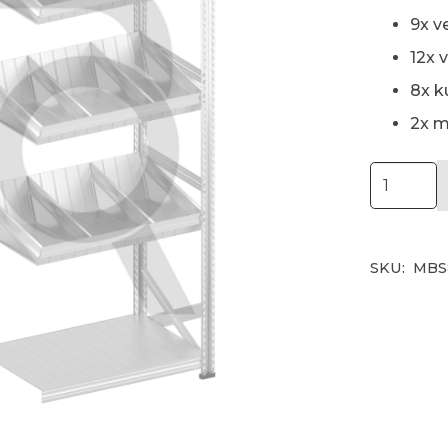
9x v
12x 
8x k
2x m
Modulair
bakken
stelling
H2500
SKU:
MBS
x
D800
|startset
vak
900
mm
aantal