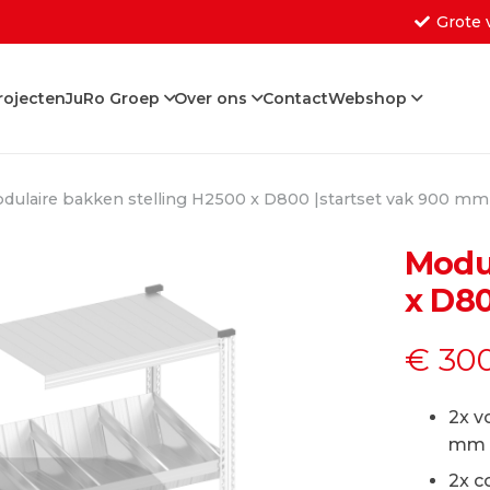
Grote 
rojecten
JuRo Groep
Over ons
Contact
Webshop
Geen producten in de w
dulaire bakken stelling H2500 x D800 |startset vak 900 mm
Modul
x D80
€
300
2x v
mm 
2x c