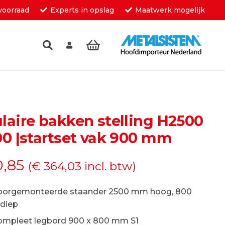
voorraad
Experts in opslag
Maatwerk mogelijk
inkelwagen.
aire bakken stelling H2500
0 |startset vak 900 mm
,85
(
€
364,03
incl. btw)
oorgemonteerde staander 2500 mm hoog, 800
diep
ompleet legbord 900 x 800 mm S1