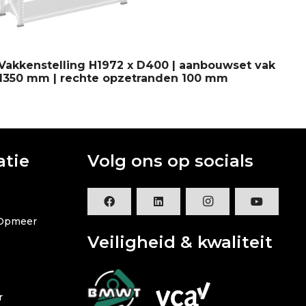
Vakkenstelling H1972 x D400 | aanbouwset vak
Mo
1350 mm | rechte opzetranden 100 mm
|a
atie
Volg ons op socials
 Opmeer
Veiligheid & kwaliteit
r