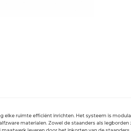
 elke ruimte efficiënt inrichten. Het systeem is modula
halfzware materialen. Zowel de staanders als legborden 
j maatwerk leveren door het inkorten van de staanders.