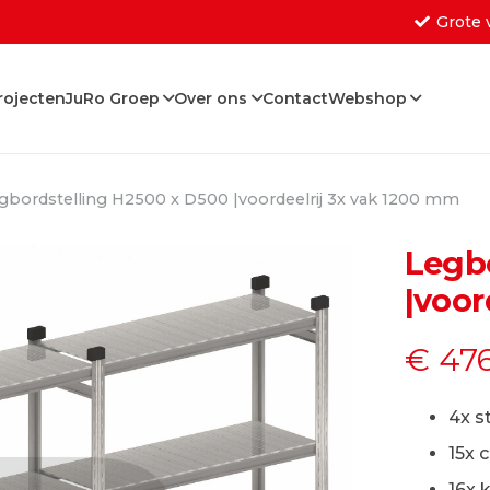
Grote 
rojecten
JuRo Groep
Over ons
Contact
Webshop
Geen producten in de w
gbordstelling H2500 x D500 |voordeelrij 3x vak 1200 mm
Legb
|voor
€
476
4x s
15x 
16x 