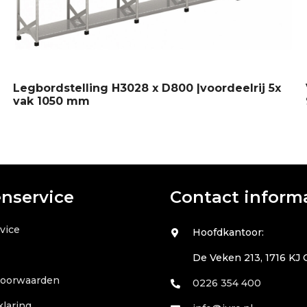
Legbordstelling H3028 x D800 |voordeelrij 5x
vak 1050 mm
enservice
Contact inform
vice
Hoofdkantoor:
De Veken 213, 1716 KJ
voorwaarden
0226 354 400
klaring