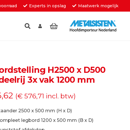
voorraad
Experts in opslag
Maatwerk mogelijk
inkelwagen.
ordstelling H2500 x D500
deelrij 3x vak 1200 mm
,62
(
€
576,71
incl. btw)
taander 2500 x 500 mm (H x D)
compleet legbord 1200 x 500 mm (B x D)
kunststof afdekdop