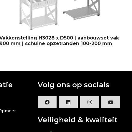
Vakkenstelling H3028 x D500 | aanbouwset vak
Va
900 mm | schuine opzetranden 100-200 mm
m
atie
Volg ons op socials
 Opmeer
Veiligheid & kwaliteit