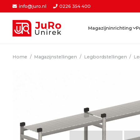
info@juro.nl
0226 354 400
Magazijninrichting
P
Home
/
Magazijnstellingen
/
Legbordstellingen
/
Le