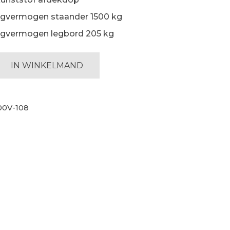
gvermogen staander 1500 kg
gvermogen legbord 205 kg
elling
IN WINKELMAND
00V-108
ij