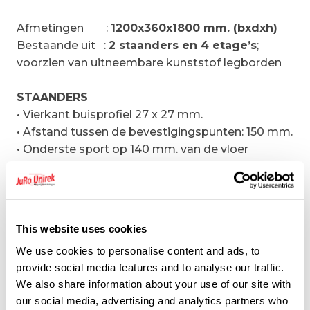
Afmetingen
:
1200x360x1800 mm. (bxdxh)
Bestaande uit
:
2 staanders en 4 etage’s
;
voorzien van uitneembare kunststof legborden
STAANDERS
• Vierkant buisprofiel 27 x 27 mm.
• Afstand tussen de bevestigingspunten: 150 mm.
• Onderste sport op 140 mm. van de vloer
• Bovenste sport op 10 mm. van de bovenkant
• RVS bouten
• Bovenaan zijn er kunststof doppen voorzien
• Onderaan kunststof stelvoeten
This website uses cookies
We use cookies to personalise content and ads, to
DWARSLIGGERS
provide social media features and to analyse our traffic.
• Geanodiseerd aluminium
We also share information about your use of our site with
• Profiel 12/10, 50×22 mm.
our social media, advertising and analytics partners who
• Diepte
360
mm.