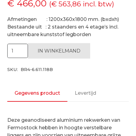
€
466,00
(
€
563,86
incl. btw)
Afmetingen : 1200x360x1800 mm. (bxdxh)
Bestaande uit : 2 staanders en 4 etage’s incl.
uitneembare kunststof legborden
Hygiënische
IN WINKELMAND
stelling
H1800
SKU:
BR4-6.611.118B
x
D360
|
startset
Gegevens product
Levertijd
vak
1200
mm
Deze geanodiseerd aluminium rekwerken van
aantal
Fermostock hebben in hoogte verstelbare
liggers en zijn voorzien van uitneembare grijze