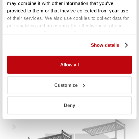
may combine it with other information that you’ve
provided to them or that they’ve collected from your use
KUNSTSTOF LEGBORDEN (polymeer)
of their services. We also use cookies to collect data for
• Diepte
360
mm.
personalizing and measuring the effectiveness of our
• Perforaties: rond, Ø 40 mm.
advertisements. For more details, please visit the
• Eenvoudig uitneembaar en afwasbaar in
Google Privacy Policy
.
vaatwasmachine
Show details
• In dit rekwerk is het tevens mogelijk (deels) de
legborden er uit te halen en hier diverse
Allow all
maten Gastronormbakken in te hangen.
Customize
Gerelateerde producten
Deny