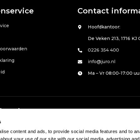
enservice
Contact inform
vice
Hoofdkantoor:
De Veken 213, 1716 KJ
voorwaarden
0226 354 400
klaring
info@juro.nl
id
Ma – Vr 08:00-17:00 uu
 betalen
s
ise content and ads, to provide social media features and to anal
about your use of our site with our social media, advertising and