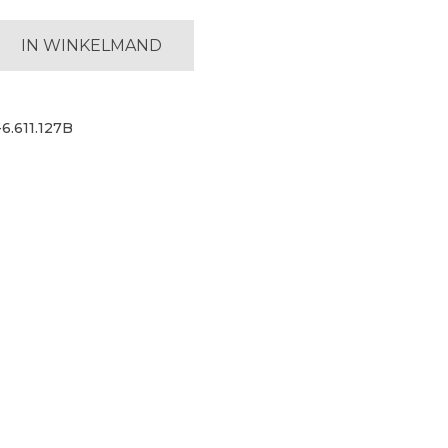
che
IN WINKELMAND
6.611.127B
set