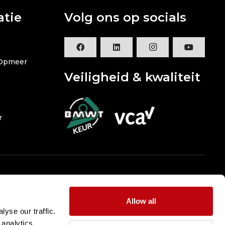
atie
Volg ons op socials
 Opmeer
Veiligheid & kwaliteit
r
Allow all
yse our traffic.
 analytics