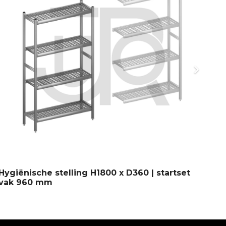
Hygiënische stelling H1800 x D360 | startset
Hy
vak 960 mm
va