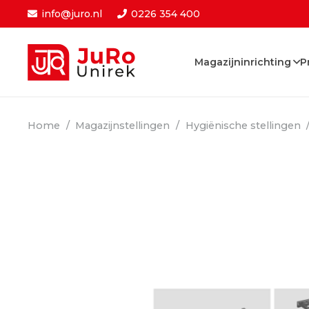
info@juro.nl
0226 354 400
Magazijninrichting
P
Home
/
Magazijnstellingen
/
Hygiënische stellingen