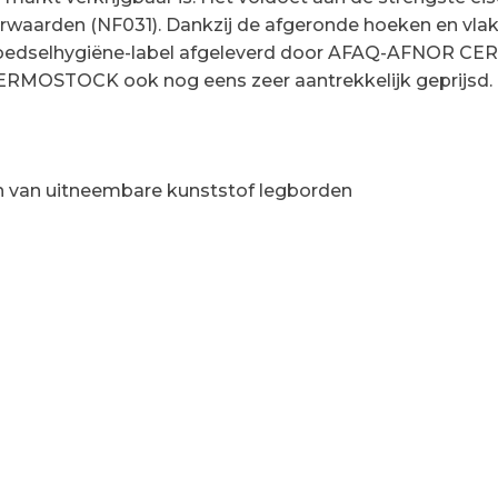
oorwaarden (NF031). Dankzij de afgeronde hoeken en 
oedselhygiëne-label afgeleverd door AFAQ-AFNOR CERTI
FERMOSTOCK ook nog eens zeer aantrekkelijk geprijsd.
en van uitneembare kunststof legborden