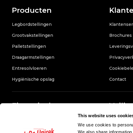
Producten
Klant
Legbordstellingen
Klantenser
Grootvakstellingen
Brochures
Palletstellingen
Leverings
Draagarmstellingen
Privacyver
Entresolvloeren
Cookiebele
Hygiënische opslag
Contact
Financieel
Veilig
This website uses cookie
Bank:
NL90RABO0350779341
We use cookies to personal
Btw :
NL807675167B01
We also share information 