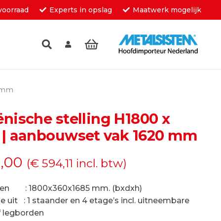
voorraad
Experts in opslag
Maatwerk mogelijk
inkelwagen.
0 mm
nische stelling H1800 x
 | aanbouwset vak 1620 mm
,00
(
€
594,11
incl. btw)
en : 1800x360x1685 mm. (bxdxh)
 uit : 1 staander en 4 etage’s incl. uitneembare
f legborden