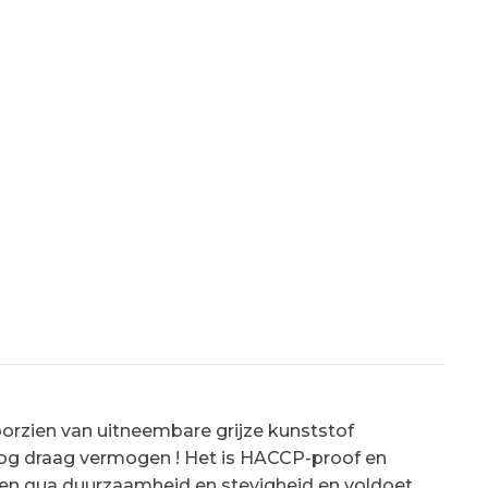
orzien van uitneembare grijze kunststof
oog draag vermogen ! Het is HACCP-proof en
sen qua duurzaamheid en stevigheid en voldoet