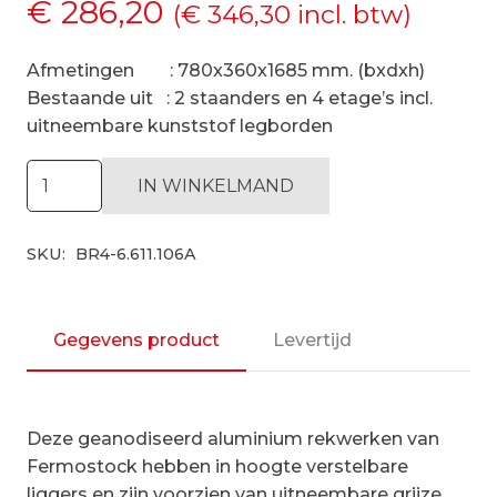
€
286,20
(
€
346,30
incl. btw)
Afmetingen : 780x360x1685 mm. (bxdxh)
Bestaande uit : 2 staanders en 4 etage’s incl.
uitneembare kunststof legborden
Hygiënische
IN WINKELMAND
stelling
H1685
SKU:
BR4-6.611.106A
x
D360
|
startset
Gegevens product
Levertijd
vak
780
mm
Deze geanodiseerd aluminium rekwerken van
aantal
Fermostock hebben in hoogte verstelbare
liggers en zijn voorzien van uitneembare grijze