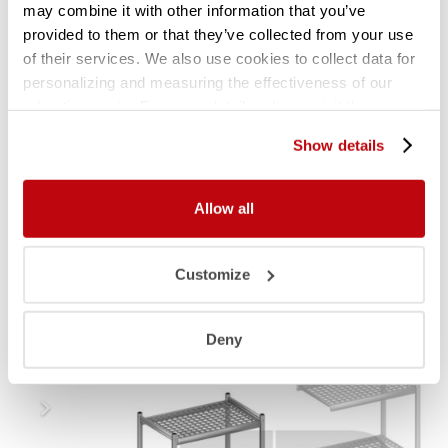
may combine it with other information that you’ve
provided to them or that they’ve collected from your use
KUNSTSTOF LEGBORDEN (polymeer)
of their services. We also use cookies to collect data for
• Diepte
360
mm.
personalizing and measuring the effectiveness of our
• Perforaties: rond, Ø 40 mm.
advertisements. For more details, please visit the
• Eenvoudig uitneembaar en afwasbaar in
Google Privacy Policy
.
vaatwasmachine
Show details
• In dit rekwerk is het tevens mogelijk (deels) de
legborden er uit te halen en hier diverse
Allow all
maten Gastronormbakken in te hangen.
Customize
Gerelateerde producten
Deny