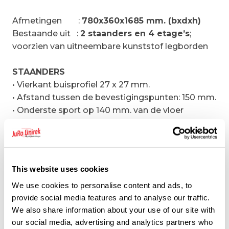
Afmetingen
:
780x360x1685 mm. (bxdxh)
Bestaande uit
:
2 staanders en 4 etage’s
;
voorzien van uitneembare kunststof legborden
STAANDERS
• Vierkant buisprofiel 27 x 27 mm.
• Afstand tussen de bevestigingspunten: 150 mm.
• Onderste sport op 140 mm. van de vloer
• Bovenste sport op 10 mm. van de bovenkant
• RVS bouten
• Bovenaan zijn er kunststof doppen voorzien
• Onderaan kunststof stelvoeten
This website uses cookies
We use cookies to personalise content and ads, to
DWARSLIGGERS
provide social media features and to analyse our traffic.
• Geanodiseerd aluminium
We also share information about your use of our site with
• Profiel 12/10, 50×22 mm.
our social media, advertising and analytics partners who
• Diepte
360
mm.