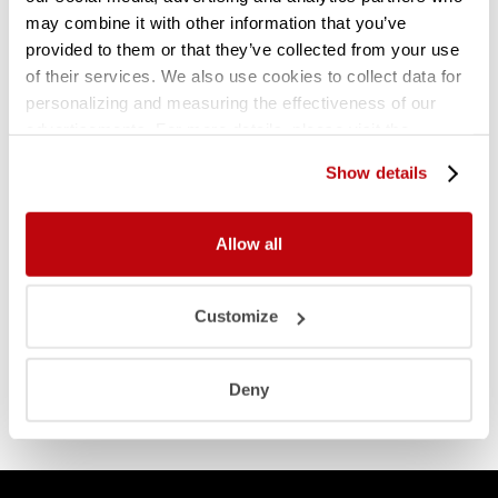
may combine it with other information that you’ve
Gebruikte legbordstelling H2500 x D320 |
provided to them or that they’ve collected from your use
aanbouwset vak 1200 mm
of their services. We also use cookies to collect data for
personalizing and measuring the effectiveness of our
advertisements. For more details, please visit the
Google Privacy Policy
.
Show details
Allow all
Customize
Deny