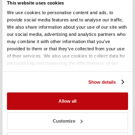
This website uses cookies
We use cookies to personalise content and ads, to
provide social media features and to analyse our traffic.
We also share information about your use of our site with
our social media, advertising and analytics partners who
may combine it with other information that you’ve
provided to them or that they’ve collected from your use
of their services. We also use cookies to collect data for
personalizing and measuring the effectiveness of our
advertisements. For more details, please visit the
Google Privacy Policy
.
Gebruikte legbordstelling H3028 x D320 |
Show details
aanbouwset vak 1200 mm
Allow all
Customize