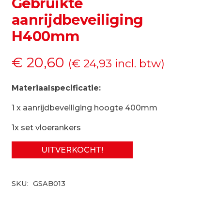
Gebruikte
aanrijdbeveiliging
H400mm
€
20,60
(
€
24,93
incl. btw)
Materiaalspecificatie:
1 x aanrijdbeveiliging hoogte 400mm
1x set vloerankers
UITVERKOCHT!
SKU:
GSAB013