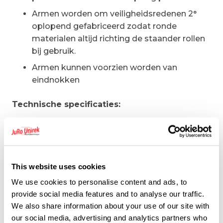
Armen worden om veiligheidsredenen 2°
oplopend gefabriceerd zodat ronde
materialen altijd richting de staander rollen
bij gebruik.
Armen kunnen voorzien worden van
eindnokken
Technische specificaties:
Maximaal gewicht per staanderzijde 3000
kg
Hart-op-hart 1000-1500 mm tussen
staanders
This website uses cookies
We use cookies to personalise content and ads, to
Volledig thermisch verzinkt
provide social media features and to analyse our traffic.
We also share information about your use of our site with
Bij buitengebruik gelden andere maximum
our social media, advertising and analytics partners who
gewichten. Laat u hier door onze specialisten