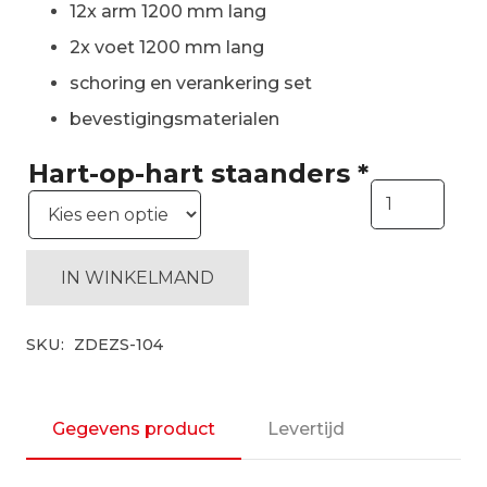
12x arm 1200 mm lang
2x voet 1200 mm lang
schoring en verankering set
bevestigingsmaterialen
Hart-op-hart staanders
*
Enkelzijdige
draagarmstel
H4500
mm,
IN WINKELMAND
6
niveaus
SKU:
ZDEZS-104
arm
1200
mm|
Gegevens product
Levertijd
startset
aantal