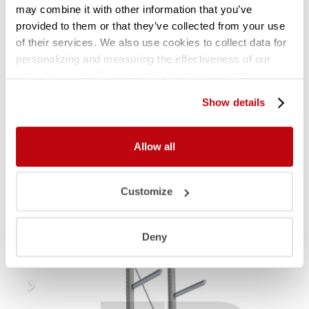
may combine it with other information that you’ve
verder over informeren.
provided to them or that they’ve collected from your use
Certificering:
of their services. We also use cookies to collect data for
personalizing and measuring the effectiveness of our
Onze stellingen worden berekend conform
advertisements. For more details, please visit the
veiligheidsklasse eurocode CC1. Voor de
Google Privacy Policy
.
Show details
constructie wordt de bouwnorm aangehouden
conform NEN-EN 1990, 1991, 1993-1-1 en 1993-1-8.
Alle lasbewerkingen zijn CE gecertificeerd
Allow all
conform klasse 2.
Customize
Gerelateerde producten
Deny