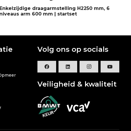
Enkelzijdige draagarmstelling H2250 mm, 6
En
niveaus arm 600 mm | startset
ni
atie
Volg ons op socials
 Opmeer
Veiligheid & kwaliteit
r