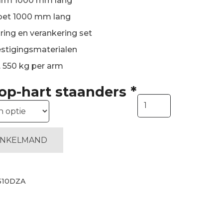
arm 1000 mm lang
oet 1000 mm lang
ring en verankering set
stigingsmaterialen
 550 kg per arm
-op-hart staanders
*
Dubbelzijdige
draagarmstelling
H4500
mm,
INKELMAND
5
niveaus
arm
510DZA
1000
mm|
aanbouwset