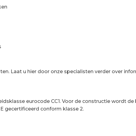
ken
s
n. Laat u hier door onze specialisten verder over info
heidsklasse eurocode CC1. Voor de constructie wordt
 CE gecertificeerd conform klasse 2.