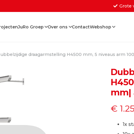
Grote 
rojecten
JuRo Groep
Over ons
Contact
Webshop
Geen producten in de w
ubbelzijdige draagarmstelling H4500 mm, 5 niveaus arm 
Dubb
H450
mm| 
€
1.2
1x s