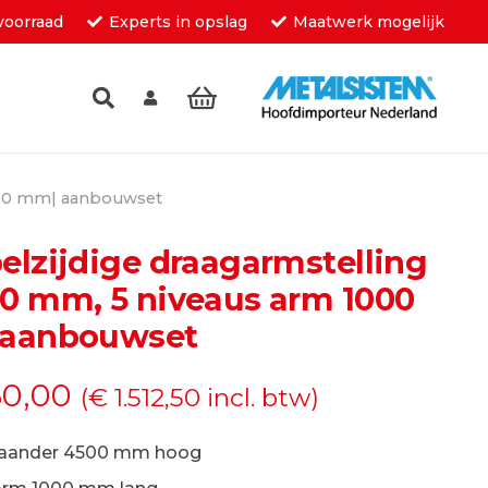
voorraad
Experts in opslag
Maatwerk mogelijk
inkelwagen.
1000 mm| aanbouwset
elzijdige draagarmstelling
0 mm, 5 niveaus arm 1000
aanbouwset
50,00
(
€
1.512,50
incl. btw)
taander 4500 mm hoog