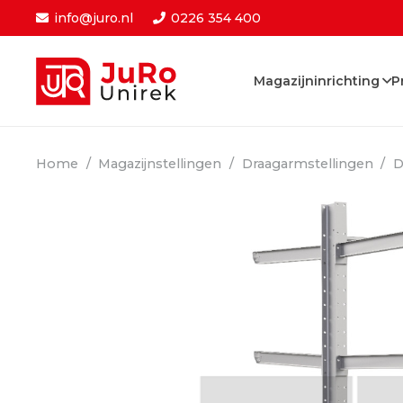
info@juro.nl
0226 354 400
Magazijninrichting
P
Home
/
Magazijnstellingen
/
Draagarmstellingen
/
D