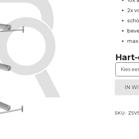
10x 
2x v
scho
beve
max.
Hart
IN W
SKU:
ZSV