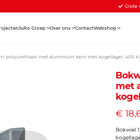
Grote 
rojecten
JuRo Groep
Over ons
Contact
Webshop
Geen producten in de w
m, polyurethaan met aluminium kern met kogellager, 400 K
Bokw
met 
kogel
€
18,
Bokwiel 
kogellage