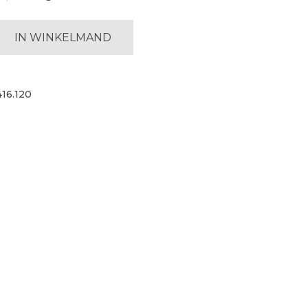
IN WINKELMAND
haan
416.120
m
r,