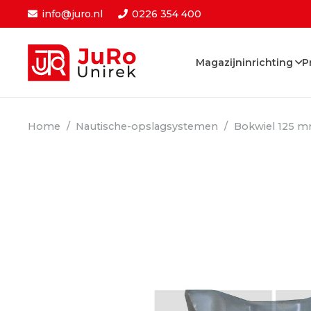
info@juro.nl
0226 354 400
Magazijninrichting
P
Home
/
Nautische-opslagsystemen
/
Bokwiel 125 m