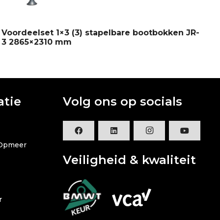
Voordeelset 1×3 (3) stapelbare bootbokken JR-
Vo
3 2865×2310 mm
JR
atie
Volg ons op socials
 Opmeer
Veiligheid & kwaliteit
r