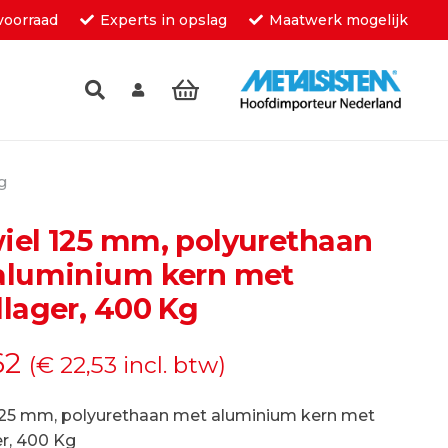
voorraad
Experts in opslag
Maatwerk mogelijk
inkelwagen.
g
iel 125 mm, polyurethaan
aluminium kern met
lager, 400 Kg
62
(
€
22,53
incl. btw)
125 mm, polyurethaan met aluminium kern met
r, 400 Kg