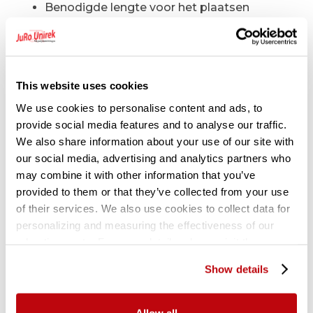
Benodigde lengte voor het plaatsen
2485mm
Gerelateerde producten
This website uses cookies
We use cookies to personalise content and ads, to
provide social media features and to analyse our traffic.
We also share information about your use of our site with
our social media, advertising and analytics partners who
may combine it with other information that you’ve
provided to them or that they’ve collected from your use
of their services. We also use cookies to collect data for
personalizing and measuring the effectiveness of our
advertisements. For more details, please visit the
Google Privacy Policy
.
Show details