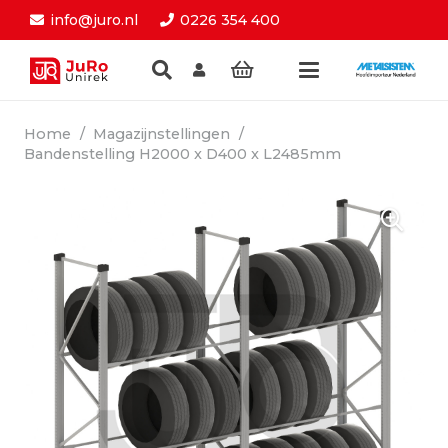
info@juro.nl
0226 354 400
Home
/
Magazijnstellingen
/
Bandenstelling H2000 x D400 x L2485mm