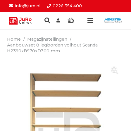
info@juro.nl
0226 354 400
Home
/
Magazijnstellingen
/
Aanbouwset 8 legborden volhout Scanda
H2390xB970xD300 mm