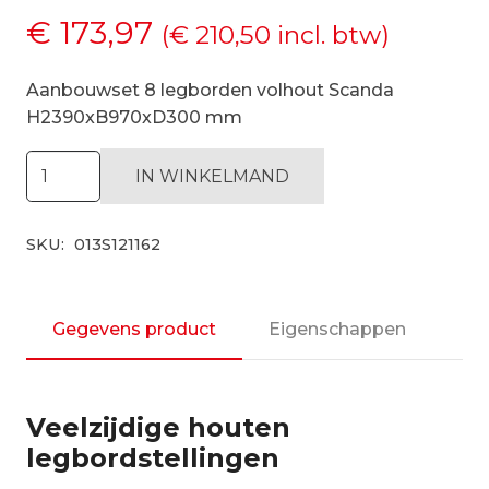
€
173,97
(
€
210,50
incl. btw)
Aanbouwset 8 legborden volhout Scanda
H2390xB970xD300 mm
Aanbouwset
IN WINKELMAND
8
legborden
SKU:
013S121162
volhout
Scanda
H2390xB970xD300
mm
Gegevens product
Eigenschappen
aantal
Veelzijdige houten
legbordstellingen