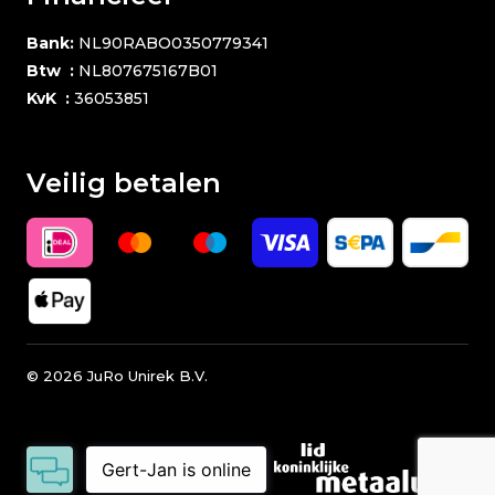
Bank:
NL90RABO0350779341
Btw :
NL807675167B01
KvK :
36053851
Veilig betalen
©
2026
JuRo Unirek B.V.