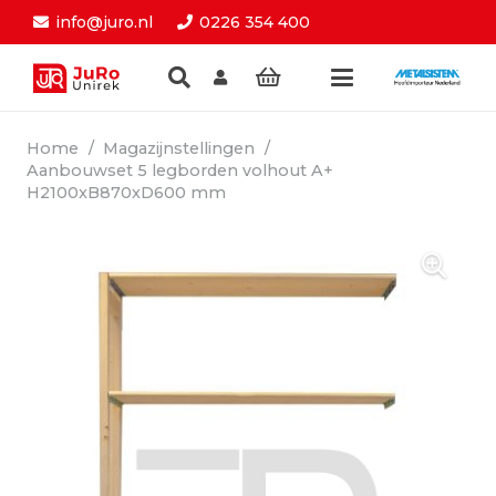
info@juro.nl
0226 354 400
Home
/
Magazijnstellingen
/
Aanbouwset 5 legborden volhout A+
H2100xB870xD600 mm