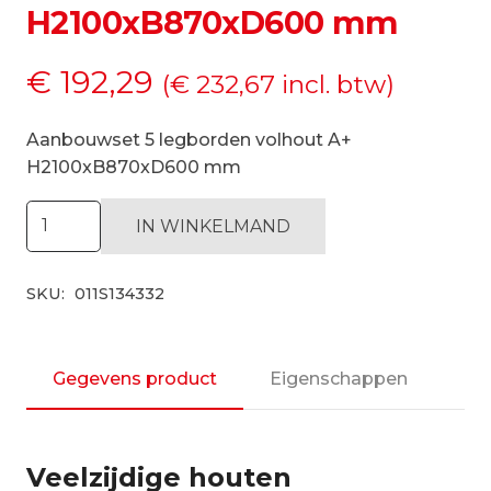
H2100xB870xD600 mm
€
192,29
(
€
232,67
incl. btw)
Aanbouwset 5 legborden volhout A+
H2100xB870xD600 mm
Aanbouwset
IN WINKELMAND
5
legborden
SKU:
011S134332
volhout
A+
H2100xB870xD600
mm
Gegevens product
Eigenschappen
aantal
Veelzijdige houten