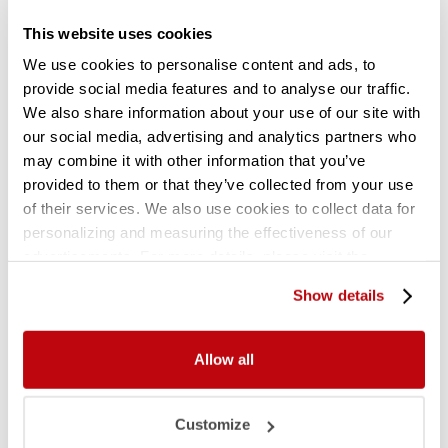
lichte opslag
vraag een aangepaste offerte
This website uses cookies
Standaard lengtes : 730, 870, 970, 1170 mm.
We use cookies to personalise content and ads, to
Andere lengtes en maatwerk mogelijk,
provide social media features and to analyse our traffic.
vraag een aangepaste offerte
.
We also share information about your use of our site with
our social media, advertising and analytics partners who
Accessoires
may combine it with other information that you’ve
provided to them or that they’ve collected from your use
of their services. We also use cookies to collect data for
Talrijke accessoires beschikbaar voor de
personalizing and measuring the effectiveness of our
Almawood-legbordstellingen :
advertisements. For more details, please visit the
tussenschotten, confectiestangen,
Google Privacy Policy
.
hangmapframes, juksluitingen, ruggen,
Show details
lades.
Contacteer onze specialisten voor
meer info
.
Allow all
Gerelateerde producten
Customize